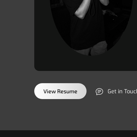
View Resume
Get in Touc