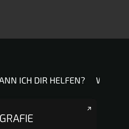
NN ICH DIR HELFEN?
WIE KANN
GRAFIE