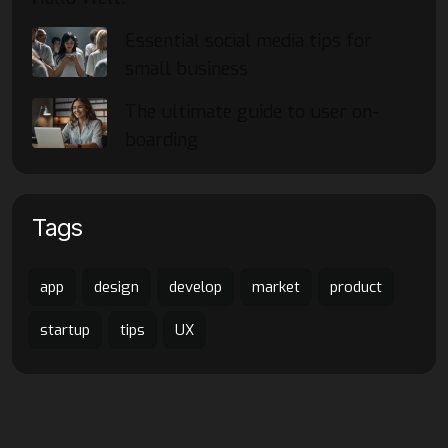
Essential social media tips for
small business
The ultimate guide to user on-
boarding
Tags
app
design
develop
market
product
startup
tips
UX